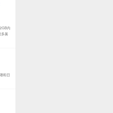
2
2GB内
是很多美
香港和日