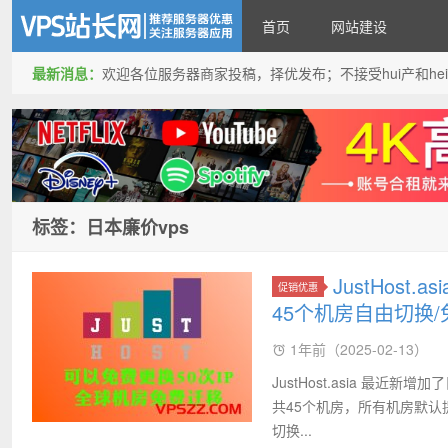
首页
网站建设
最新消息：
欢迎各位服务器商家投稿，择优发布；不接受hui产和hei产投稿
VPS站长网
标签：日本廉价vps
JustHost
促销优惠
45个机房自由切换/免
1年前（2025-02-13）
JustHost.asia 最近
共45个机房，所有机房默认提供
切换...