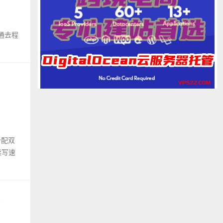
联通去程
认分配双
读写速
媒