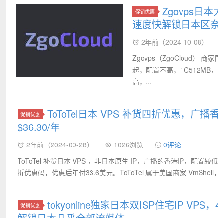
Zgovps日
促销优惠
速度快解锁日本区奈飞
2年前（2024-10-08）
Zgovps（ZgoCloud）
起，配置不高，1C512MB，提
高，...
ToToTel日本 VPS 补货四折优惠，广播
促销优惠
$36.30/年
2年前（2024-09-28）
1026浏览
0评论
ToToTel 补货日本 VPS ，非日本原生 IP，广播的香港IP，配置
折优惠码，优惠后年付33.6美元。ToToTel 属于美国商家 VmShell，V
tokyonline独家日本双ISP住宅IP 
促销优惠
解锁日本几乎全部流媒体