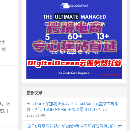
化线
一家
最新文章
HostDare 保加利亚索菲亚 DirectAdmin 虚拟主机年
套餐，限
付 4 折，15GB NVMe 不限流量 $11.47/年起
家想用
2026-08-06
ISIF 8月高温补贴：新加坡/香港国际VPS月付8折年付