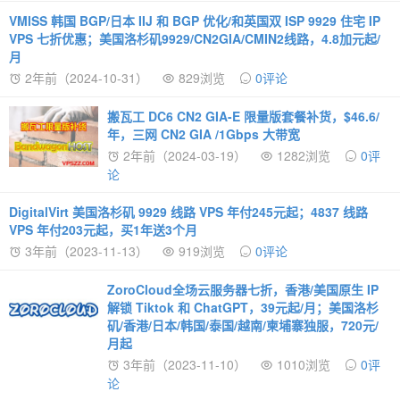
VMISS 韩国 BGP/日本 IIJ 和 BGP 优化/和英国双 ISP 9929 住宅 IP
VPS 七折优惠；美国洛杉矶9929/CN2GIA/CMIN2线路，4.8加元起/
月
2年前（2024-10-31）
829浏览
0评论
搬瓦工 DC6 CN2 GIA-E 限量版套餐补货，$46.6/
年，三网 CN2 GIA /1Gbps 大带宽
2年前（2024-03-19）
1282浏览
0评
论
DigitalVirt 美国洛杉矶 9929 线路 VPS 年付245元起；4837 线路
VPS 年付203元起，买1年送3个月
3年前（2023-11-13）
919浏览
0评论
ZoroCloud全场云服务器七折，香港/美国原生 IP
解锁 Tiktok 和 ChatGPT，39元起/月；美国洛杉
矶/香港/日本/韩国/泰国/越南/柬埔寨独服，720元/
月起
3年前（2023-11-10）
1010浏览
0评
论