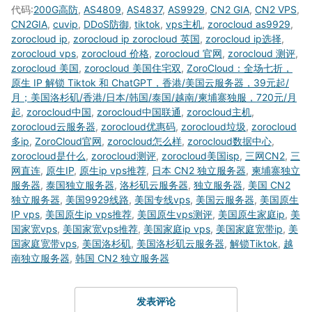
代码:
200G高防
,
AS4809
,
AS4837
,
AS9929
,
CN2 GIA
,
CN2 VPS
,
CN2GIA
,
cuvip
,
DDoS防御
,
tiktok
,
vps主机
,
zorocloud as9929
,
zorocloud ip
,
zorocloud ip zorocloud 英国
,
zorocloud ip选择
,
zorocloud vps
,
zorocloud 价格
,
zorocloud 官网
,
zorocloud 测评
,
zorocloud 美国
,
zorocloud 美国住宅双
,
ZoroCloud：全场七折，
原生 IP 解锁 Tiktok 和 ChatGPT，香港/美国云服务器，39元起/
月；美国洛杉矶/香港/日本/韩国/泰国/越南/柬埔寨独服，720元/月
起
,
zorocloud中国
,
zorocloud中国联通
,
zorocloud主机
,
zorocloud云服务器
,
zorocloud优惠码
,
zorocloud垃圾
,
zorocloud
多ip
,
ZoroCloud官网
,
zorocloud怎么样
,
zorocloud数据中心
,
zorocloud是什么
,
zorocloud测评
,
zorocloud美国isp
,
三网CN2
,
三
网直连
,
原生IP
,
原生ip vps推荐
,
日本 CN2 独立服务器
,
柬埔寨独立
服务器
,
泰国独立服务器
,
洛杉矶云服务器
,
独立服务器
,
美国 CN2
独立服务器
,
美国9929线路
,
美国专线vps
,
美国云服务器
,
美国原生
IP vps
,
美国原生ip vps推荐
,
美国原生vps测评
,
美国原生家庭ip
,
美
国家宽vps
,
美国家宽vps推荐
,
美国家庭ip vps
,
美国家庭宽带ip
,
美
国家庭宽带vps
,
美国洛杉矶
,
美国洛杉矶云服务器
,
解锁Tiktok
,
越
南独立服务器
,
韩国 CN2 独立服务器
发表评论