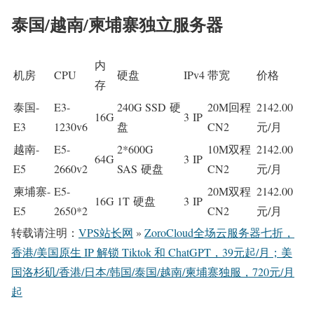
泰国/越南/柬埔寨独立服务器
内
机房
CPU
硬盘
IPv4
带宽
价格
存
泰国-
E3-
240G SSD 硬
20M回程
2142.00
16G
3 IP
E3
1230v6
盘
CN2
元/月
越南-
E5-
2*600G
10M双程
2142.00
64G
3 IP
E5
2660v2
SAS 硬盘
CN2
元/月
柬埔寨-
E5-
20M双程
2142.00
16G
1T 硬盘
3 IP
E5
2650*2
CN2
元/月
转载请注明：
VPS站长网
»
ZoroCloud全场云服务器七折，
香港/美国原生 IP 解锁 Tiktok 和 ChatGPT，39元起/月；美
国洛杉矶/香港/日本/韩国/泰国/越南/柬埔寨独服，720元/月
起