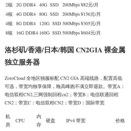
2核
2G DDR4
40G SSD
200Mbps
¥82元/月
4核
4G DDR4
80G SSD
200Mbps
¥156元/月
4核
8G DDR4
120G SSD
300Mbps
¥305元/月
8核
16G DDR4
160G SSD
500Mbps
¥604元/月
洛杉矶/香港/日本/韩国 CN2GIA 裸金属
独立服务器
ZoroCloud 全地区独服标配 CN2 GIA 高端线路，配置高低
可选，带宽均独享保障，晚高峰跑不满立即退款。带宽A：
电信双程CN2,三网强制回程cn2；带宽B：电信联通回程
CN2；带宽C：电信双程CN2；带宽D：国际带宽
机
内
CPU
硬盘
IPv4
带宽
价格
房
存