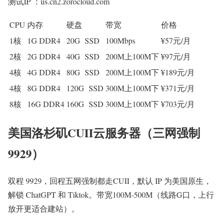
测试IP ：us.cn2.zorocloud.com
CPU
内存
硬盘
带宽
价格
1核
1G DDR4
20G SSD
100Mbps
¥57元/月
2核
2G DDR4
40G SSD
200M上100M下
¥97元/月
4核
4G DDR4
80G SSD
200M上100M下
¥189元/月
4核
8G DDR4
120G SSD
300M上100M下
¥371元/月
8核
16G DDR4
160G SSD
300M上100M下
¥703元/月
美国洛杉矶CUII云服务器（三网强制
9929）
双程 9929，回程五网强制都走CUII，默认 IP 为美国原生，
解锁 ChatGPT 和 Tiktok。带宽100M-500M（线路G口，上行
放开更适合建站）。