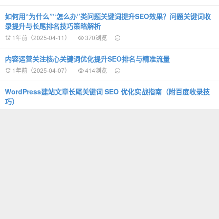
如何用“为什么”“怎么办”类问题关键词提升SEO效果？问题关键词收
录提升与长尾排名技巧策略解析
1年前（2025-04-11）
370浏览
内容运营关注核心关键词优化提升SEO排名与精准流量
1年前（2025-04-07）
414浏览
WordPress建站文章长尾关键词 SEO 优化实战指南（附百度收录技
巧）
1年前（2025-04-02）
469浏览
HostDare美国三网高端线路/日本软银NTT线路/保
加利亚VPS全场低至年付10.4美元起
1年前（2025-04-01）
444浏览
‌搜索排名时间因子算法解析：原理、SEO影响与优化策略
1年前（2025-03-30）
358浏览