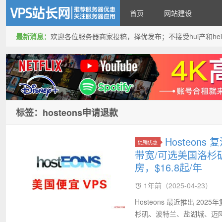
首页
网站建设
最新消息：
欢迎各位服务器商家投稿，择优发布；不接受hui产和hei产投稿
VPS站长网
标签：hosteons申请退款
Hosteons
促销优惠
带宽/可选美国洛杉
房，$16.8起/年
1年前（2025-04-23）
Hosteons 最近推出 2
杉矶、波特兰、盐湖城、迈阿密、