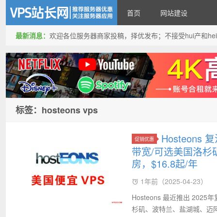
首页
网站建设
最新消息：
欢迎各位服务器商家投稿，择优发布；不接受hui产和hei产投稿
VPS站长网
标签：hosteons vps
Hosteons
促销优惠
带宽/可选美国洛杉
房，$16.8起/年
1年前（2025-04-23）
Hosteons 最近推出 2
杉矶、波特兰、盐湖城、迈阿密、