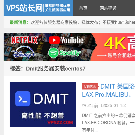
首页
网站建设
最新消息：
欢迎各位服务器商家投稿，择优发布；不接受hui产和hei产投稿
VPS站长网
标签：Dmit服务器安装centos7
DMIT 美
促销优惠
LAX.Pro.MALIBU、
2年前（2025-01-15）
DMIT 之前推出的三款促销套餐补货
LAX.EB.CORONA 套餐
有年付...