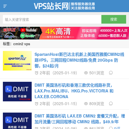
VPS站长网
标签：cmin2 vps
SpartanHost斯巴达主机新上美国西雅图CMIN2线
路VPS，三网回程CMIN2线路/免费 20Gbps 防
御，$24起/月
2年前（2025-01-19）
501浏览
DMIT 美国洛杉矶和香港三款优化线路补货，
LAX.Pro.MALIBU、HKG.Pro.VICTORIA 和
LAX.EB.CORONA
2年前（2025-01-15）
809浏览
DMIT 美国洛杉矶 LAX.EB CMIN2 套餐又升配，增
加月流量/三网回程移动 CMIN2 线路，$49.9/年
2年前（2024-10-09）
861浏览
0评