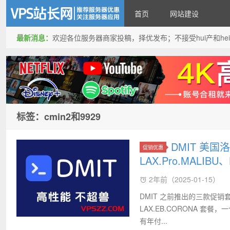
首页
网站建设
最新消息：
欢迎各位服务器商家投稿，择优发布；不接受hui产和hei产投稿
VPS站长网
标签：cmin2和9929
DMIT 美
促销优惠
LAX.Pro.MALIBU、
2年前（2025-01-15）
DMIT 之前推出的三款促销套餐补货
LAX.EB.CORONA 套餐
有年付...