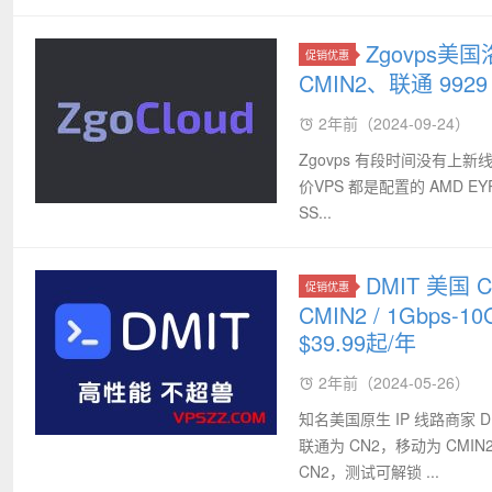
Zgovps美
促销优惠
CMIN2、联通 99
2年前（2024-09-24）
Zgovps 有段时间没有上新
价VPS 都是配置的 AMD EY
SS...
DMIT 美国
促销优惠
CMIN2 / 1Gbps-
$39.99起/年
2年前（2024-05-26）
知名美国原生 IP 线路商家 
联通为 CN2，移动为 CMI
CN2，测试可解锁 ...