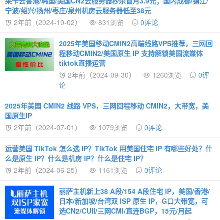
莱卡云香港/韩国/美国CN2云服务器秒杀首月3.9元；国内成都/镇江/
宁波/绍兴/扬州/枣庄/泉州机房云服务器低至38元
2年前（2024-10-02）
831浏览
0评论
2025年美国移动CMIN2高端线路VPS推荐，三网回
程移动CMIN2/美国原生 IP 支持解锁美国流媒体
tiktok直播运营
2年前（2024-09-30）
1260浏览
0评
论
2025年美国 CMIN2 线路 VPS，三网回程移动 CMIN2，大带宽，美
国原生IP
2年前（2024-07-01）
1079浏览
0评论
运营美国 TikTok 怎么选 IP？TikTok 用美国住宅 IP 有哪些好处？什
么是原生 IP？什么是机房 IP？什么是住宅 IP？
2年前（2024-06-25）
1161浏览
0评论
丽萨主机新上38 A段/154 A段住宅 IP，美国/香港/
日本/新加坡/台湾双 ISP 原生 IP，G口大带宽，可
选CN2/CUII/三网CMI/直连BGP，15元/月起