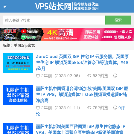
VPS站长网
标签：美国双ip家宽
ZoroCloud 英国双 ISP 住宅 IP 云服务器，英国原
生住宅 IP 解锁英国tiktok油管奈飞等流媒体，¥49
起/月
2年前（2025-02-06）
582浏览
丽萨主机中国香港台湾/新加坡/美国/英国双 ISP 原
生 IP VPS，解锁流媒体/Tiktok视频直播运营IP纯
净度高
2年前（2025-01-11）
752浏览
0评
论
丽萨主机新增美国西雅图双 ISP 原生住宅静态 IP
VPS，美国本土运营商原生静态IP解锁美国油管