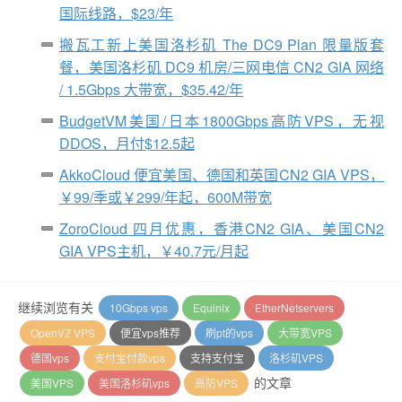
国际线路，$23/年
搬瓦工新上美国洛杉矶 The DC9 Plan 限量版套
餐，美国洛杉矶 DC9 机房/三网电信 CN2 GIA 网络
/ 1.5Gbps 大带宽，$35.42/年
BudgetVM美国/日本1800Gbps高防VPS，无视
DDOS，月付$12.5起
AkkoCloud 便宜美国、德国和英国CN2 GIA VPS，
￥99/季或￥299/年起，600M带宽
ZoroCloud 四月优惠，香港CN2 GIA、美国CN2
GIA VPS主机，￥40.7元/月起
继续浏览有关
10Gbps vps
Equinix
EtherNetservers
OpenVZ VPS
便宜vps推荐
刷pt的vps
大带宽VPS
德国vps
支付宝付款vps
支持支付宝
洛杉矶VPS
的文章
美国VPS
美国洛杉矶vps
高防VPS