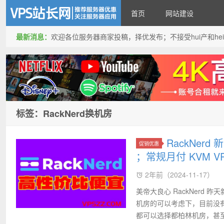
首页
网站建设
最新消息：
欢迎各位服务器商家投稿，择优发布；不接受hui产和hei产投稿
VPS站长网
标签：RackNerd换机房
RackNer
促销优惠
；常规月付 KVM VP
2年前（2024-11-17）
美帝大良心 RackNer
机房的可以考虑下，目前没有
都可以选择都柏林机房，甚至年付1