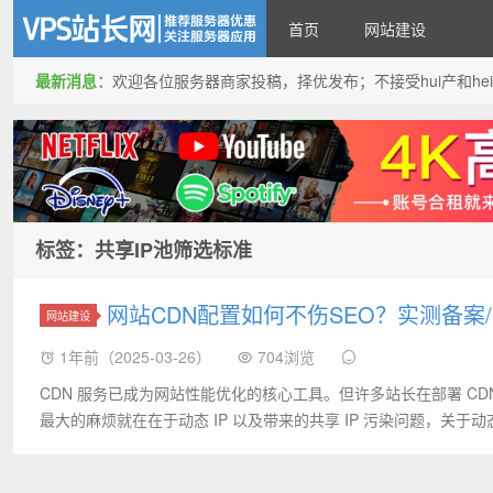
首页
网站建设
最新消息：
欢迎各位服务器商家投稿，择优发布；不接受hui产和hei产投稿
VPS站长网
标签：共享IP池筛选标准
网站CDN配置如何不伤SEO？实测备案
网站建设
1年前（2025-03-26）
704浏览
CDN 服务已成为网站性能优化的核心工具。但许多站长在部署 CDN
最大的麻烦就在在于动态 IP 以及带来的共享 IP 污染问题，关于动态