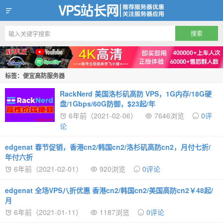
VPS站长网
标签：便宜高防服务器
RackNerd 美国洛杉矶高防 VPS，1G内存/18G硬
盘/1Gbps/60G防御，$23起/年
6年前（2021-02-06）
7646浏览
0评
论
edgenat 春节促销，香港cn2/韩国cn2/洛杉矶高防cn2，月付七折/
年付六折
6年前（2021-02-01）
920浏览
0评论
edgenat 全场VPS八折优惠 香港cn2/韩国cn2/美国高防cn2￥48起/
月
6年前（2021-01-11）
1187浏览
0评论