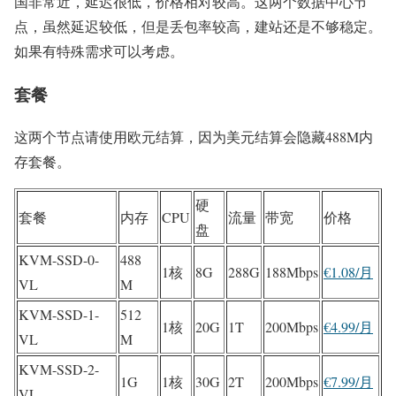
国非常近，延迟很低，价格相对较高。这两个数据中心节
点，虽然延迟较低，但是丢包率较高，建站还是不够稳定。
如果有特殊需求可以考虑。
套餐
这两个节点请使用欧元结算，因为美元结算会隐藏488M内
存套餐。
硬
套餐
内存
CPU
流量
带宽
价格
盘
KVM-SSD-0-
488
1核
8G
288G
188Mbps
€1.08/月
VL
M
KVM-SSD-1-
512
1核
20G
1T
200Mbps
€4.99/月
VL
M
KVM-SSD-2-
1G
1核
30G
2T
200Mbps
€7.99/月
VL