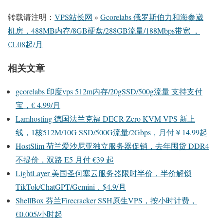
转载请注明：
VPS站长网
»
Gcorelabs 俄罗斯伯力和海参崴
机房，488MB内存/8GB硬盘/288GB流量/188Mbps带宽 ，
€1.08起/月
相关文章
gcorelabs 印度vps 512m内存/20gSSD/500g流量 支持支付
宝，€ 4.99/月
Lamhosting 德国法兰克福 DECR-Zero KVM VPS 新上
线，1核512M/10G SSD/500G流量/2Gbps，月付￥14.99起
HostSlim 荷兰爱沙尼亚独立服务器促销，去年囤货 DDR4
不提价，双路 E5 月付 €39 起
LightLayer 美国圣何塞云服务器限时半价，半价解锁
TikTok/ChatGPT/Gemini，$4.9/月
ShellBox 芬兰Firecracker SSH原生VPS，按小时计费，
€0.005/小时起