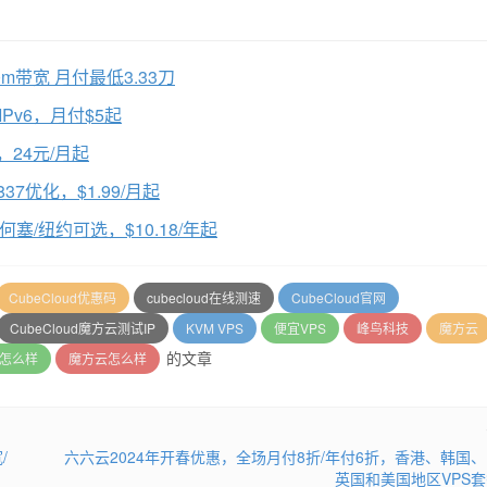
00m带宽 月付最低3.33刀
IPv6，月付$5起
24元/月起
37优化，$1.99/月起
何塞/纽约可选，$10.18/年起
CubeCloud优惠码
cubecloud在线测速
CubeCloud官网
CubeCloud魔方云测试IP
KVM VPS
便宜VPS
峰鸟科技
魔方云
的文章
d怎么样
魔方云怎么样
/
六六云2024年开春优惠，全场月付8折/年付6折，香港、韩国
英国和美国地区VPS