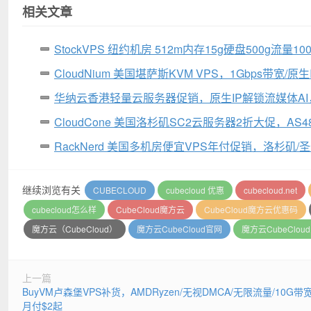
相关文章
StockVPS 纽约机房 512m内存15g硬盘500g流量1
CloudNium 美国堪萨斯KVM VPS，1Gbps带宽/原生
华纳云香港轻量云服务器促销，原生IP解锁流媒体AI，
CloudCone 美国洛杉矶SC2云服务器2折大促，AS48
RackNerd 美国多机房便宜VPS年付促销，洛杉矶/圣
继续浏览有关
CUBECLOUD
cubecloud 优惠
cubecloud.net
cubecloud怎么样
CubeCloud魔方云
CubeCloud魔方云优惠码
魔方云（CubeCloud）
魔方云CubeCloud官网
魔方云CubeClou
上一篇
BuyVM卢森堡VPS补货，AMDRyzen/无视DMCA/无限流量/10G带宽
月付$2起