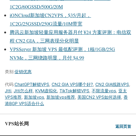
1C2G/60GSSD/500G/20M
iONCloud新加坡CN2VPS，$35/月起，
1C2G/25GSSD/250G流量/10M带宽
腾讯云新加坡轻量应用服务器月付 ¥24 方案评测：电信双
程 CN2 GIA，三网表现分化明显
VPSServer 新加坡 VPS 最低配评测，1核/1GB/25G
NVMe，三网绕路明显，月付 $4.99
类别:
促销优惠
代码:
ChatGPT解锁VPS
,
CN2 GIA VPS哪个好?
,
CN2 GIA线路VPS
,
Jtti
,
Jtti怎么样
,
KVM虚拟化
,
TikTok解锁VPS
,
不限流量vps
,
亚太
VPS推荐
,
新加坡vps
,
新加坡vps推荐
,
美国CN2 VPS如何选择
,
香
港BGP VPS适合什么
VPS站长网
返回页首