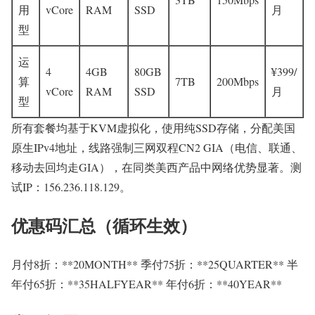
用
vCore
RAM
SSD
月
型
运
4
4GB
80GB
¥399/
算
7TB
200Mbps
vCore
RAM
SSD
月
型
所有套餐均基于KVM虚拟化，使用纯SSD存储，分配美国
原生IPv4地址，线路强制三网双程CN2 GIA（电信、联通、
移动去回均走GIA），在同类美西产品中网络优势显著。测
试IP：156.236.118.129。
优惠码汇总（循环生效）
月付8折：**20MONTH** 季付75折：**25QUARTER** 半
年付65折：**35HALFYEAR** 年付6折：**40YEAR**