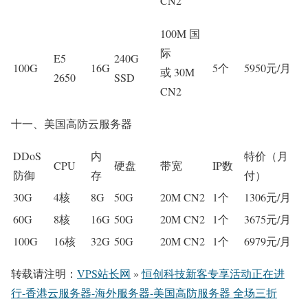
CN2
100M 国
际
E5
240G
100G
16G
5个
5950元/月
或 30M
2650
SSD
CN2
十一、美国高防云服务器
DDoS
内
特价（月
CPU
硬盘
带宽
IP数
防御
存
付）
30G
4核
8G
50G
20M CN2
1个
1306元/月
60G
8核
16G
50G
20M CN2
1个
3675元/月
100G
16核
32G
50G
20M CN2
1个
6979元/月
转载请注明：
VPS站长网
»
恒创科技新客专享活动正在进
行-香港云服务器-海外服务器-美国高防服务器 全场三折