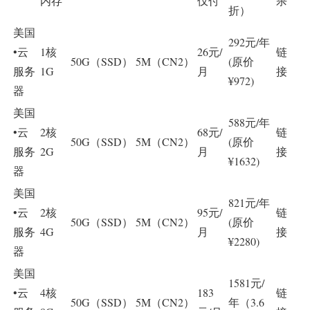
内存
仅付
杀
折）
美国
292元/年
•云
1核
26元/
链
50G（SSD）
5M（CN2）
(原价
服务
1G
月
接
¥972)
器
美国
588元/年
•云
2核
68元/
链
50G（SSD）
5M（CN2）
(原价
服务
2G
月
接
¥1632)
器
美国
821元/年
•云
2核
95元/
链
50G（SSD）
5M（CN2）
(原价
服务
4G
月
接
¥2280)
器
美国
1581元/
•云
4核
183
链
50G（SSD）
5M（CN2）
年（3.6