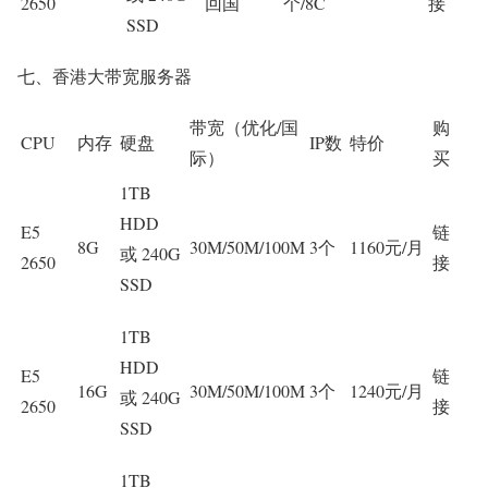
2650
回国
个/8C
接
SSD
七、香港大带宽服务器
带宽（优化/国
购
CPU
内存
硬盘
IP数
特价
际）
买
1TB
HDD
E5
链
8G
30M/50M/100M
3个
1160元/月
或 240G
2650
接
SSD
1TB
HDD
E5
链
16G
30M/50M/100M
3个
1240元/月
或 240G
2650
接
SSD
1TB