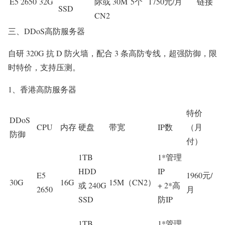
E5 2650
32G
际或 30M
5个
1750元/月
链接
SSD
CN2
三、DDoS高防服务器
自研 320G 抗 D 防火墙，配合 3 条高防专线，超强防御，限
时特价，支持压测。
1、香港高防服务器
特价
DDoS
CPU
内存
硬盘
带宽
IP数
（月
防御
付）
1TB
1*管理
HDD
IP
E5
1960元/
30G
16G
15M（CN2）
或 240G
+ 2*高
2650
月
SSD
防IP
1TB
1*管理