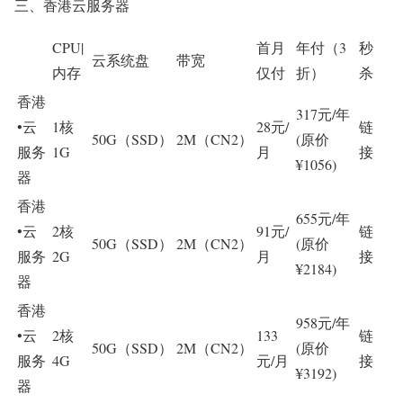
三、香港云服务器
CPU|
首月
年付（3
秒
云系统盘
带宽
内存
仅付
折）
杀
香港
317元/年
•云
1核
28元/
链
50G（SSD）
2M（CN2）
(原价
服务
1G
月
接
¥1056)
器
香港
655元/年
•云
2核
91元/
链
50G（SSD）
2M（CN2）
(原价
服务
2G
月
接
¥2184)
器
香港
958元/年
•云
2核
133
链
50G（SSD）
2M（CN2）
(原价
服务
4G
元/月
接
¥3192)
器