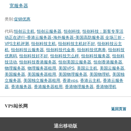
宽服务器
类别:
促销优惠
代码:
恒创云主机
,
恒创云服务器
,
恒创科技
,
恒创科技：新客专享活
动正在进行-香港云服务器-海外服务器-美国高防服务器 全场三折 -
VPS主机评测
,
恒创科技主机
,
恒创科技主机好不好
,
恒创科技云主
机
,
恒创科技云服务器
,
恒创科技代金券
,
恒创科技优惠券
,
恒创科技
优惠码
,
恒创科技好不好
,
恒创科技怎么样
,
恒创科技服务器
,
恒创科
技活动
,
恒创科技香港服务器
,
恒创美国云服务器
,
恒创香港服务器
,
物理服务器
,
物理服务器租用
,
美国VPS
,
美国云主机
,
美国云服务器
,
美国服务器
,
美国服务器租用
,
美国物理服务器
,
美国物理机
,
美国独
立服务器
,
美国独立服务器租用
,
香港vps
,
香港云主机
,
香港云服务
器
,
香港服务器
,
香港服务器租用
,
香港物理服务器
,
香港物理机
VPS站长网
返回页首
退出移动版