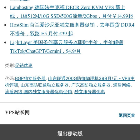
Lamhosting 德国法兰克福 DECR-Zero KVM VPS 新上
线，1核512M/10G SSD/500G流量/2Gbps，月付￥14.99起
HostSlim 荷兰爱沙尼亚独立服务器促销，去年囤货 DDR4
不提价，双路 E5 月付 €39 起
LightLayer 美国圣何塞云服务器限时半价，半价解锁
TikTok/ChatGPT/Gemini，$4.9/月
类别:
促销优惠
代码:
BGP独立服务器
,
山东联通200G防御物理机399月/元 - VPS主
机评测
,
山东高防联通独立服务器
,
广东高防独立服务器
,
滴盾网络
,
滴盾网络:国内独立服务器优惠促销
,
独立服务器优惠
VPS站长网
返回页首
退出移动版