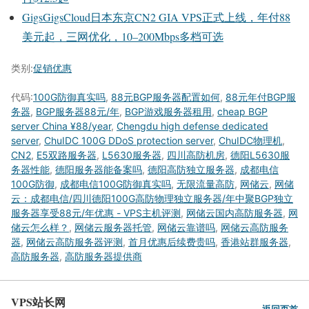
GigsGigsCloud日本东京CN2 GIA VPS正式上线，年付88
美元起，三网优化，10–200Mbps多档可选
类别:
促销优惠
代码:
100G防御真实吗
,
88元BGP服务器配置如何
,
88元年付BGP服
务器
,
BGP服务器88元/年
,
BGP游戏服务器租用
,
cheap BGP
server China ¥88/year
,
Chengdu high defense dedicated
server
,
ChuIDC 100G DDoS protection server
,
ChuIDC物理机
,
CN2
,
E5双路服务器
,
L5630服务器
,
四川高防机房
,
德阳L5630服
务器性能
,
德阳服务器能备案吗
,
德阳高防独立服务器
,
成都电信
100G防御
,
成都电信100G防御真实吗
,
无限流量高防
,
网储云
,
网储
云：成都电信/四川德阳100G高防物理独立服务器/年中聚BGP独立
服务器享受88元/年优惠 - VPS主机评测
,
网储云国内高防服务器
,
网
储云怎么样？
,
网储云服务器托管
,
网储云靠谱吗
,
网储云高防服务
器
,
网储云高防服务器评测
,
首月优惠后续费贵吗
,
香港站群服务器
,
高防服务器
,
高防服务器提供商
VPS站长网