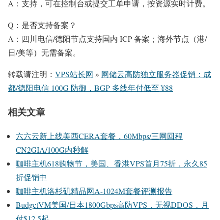
A：支持，可在控制台或提交工单申请，按资源实时计费。
Q：是否支持备案？
A：四川电信/德阳节点支持国内 ICP 备案；海外节点（港/
日/美等）无需备案。
转载请注明：
VPS站长网
»
网储云高防独立服务器促销：成
都/德阳电信 100G 防御，BGP 多线年付低至 ¥88
相关文章
六六云新上线美西CERA套餐，60Mbps/三网回程
CN2GIA/100G内秒解
咖啡主机618购物节，美国、香港VPS首月75折，永久85
折促销中
咖啡主机洛杉矶精品网A-1024M套餐评测报告
BudgetVM美国/日本1800Gbps高防VPS，无视DDOS，月
付$12.5起