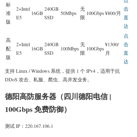
点
标
2×Intel
240GB
无
击
准
16GB
50Mbps
100Gbps
¥800/月
E5
SSD
限
直
版
达
点
高
2×Intel
240GB
无
¥1300/
击
配
16GB
100Mbps
100Gbps
E5
SSD
限
月
直
版
达
支持 Linux / Windows 系统，提供 1 个 IPv4，适用于抗
DDoS 攻击、私服、爬虫、高并发业务。
德阳高防服务器（四川德阳电信 |
100Gbps 免费防御）
测试 IP：220.167.106.1