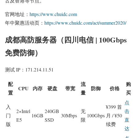
古及香港等节点。
官网地址：
https://www.chuidc.com
年中聚惠活动页：
https://www.chuidc.com/act/summer2020/
成都高防服务器（四川电信 | 100Gbps
免费防御）
测试 IP：171.214.11.51
配
流
购
CPU
内存
硬盘
带宽
防御
价格
置
量
买
点
入
¥399 首
2×Intel
240GB
无
击
门
16GB
30Mbps
100Gbps
月 / ¥50
E5
SSD
限
直
版
续费
达