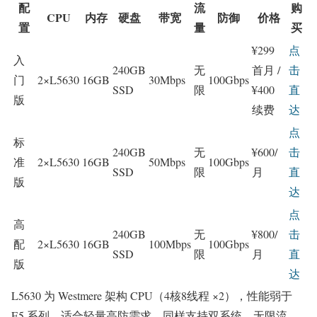
配
流
购
CPU
内存
硬盘
带宽
防御
价格
置
量
买
¥299
点
入
240GB
无
首月 /
击
门
2×L5630
16GB
30Mbps
100Gbps
SSD
限
¥400
直
版
续费
达
点
标
240GB
无
¥600/
击
准
2×L5630
16GB
50Mbps
100Gbps
SSD
限
月
直
版
达
点
高
240GB
无
¥800/
击
配
2×L5630
16GB
100Mbps
100Gbps
SSD
限
月
直
版
达
L5630 为 Westmere 架构 CPU（4核8线程 ×2），性能弱于
E5 系列，适合轻量高防需求。同样支持双系统、无限流