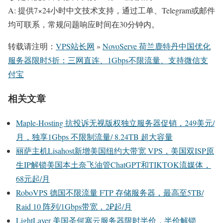
A: 提供7×24小时中文技术支持，通过工单、Telegram或邮件
均可联系，常规问题响应时间在30分钟内。
转载请注明：
VPS站长网
»
NovoServe 荷兰鹿特丹中国优化
服务器限时5折：三网直连、1Gbps不限流量、支持微信支
付宝
相关文章
Maple-Hosting 抗投诉无视版权独立服务器促销，249美元/
月，独享1Gbps 不限制流量/ 8.24TB 超大容量
丽萨主机Lisahost新增美国纽约大带宽 VPS，美国双ISP原
生IP解锁美国本土奈飞油管ChatGPT和TIKTOK流媒体，
68元起/月
RoboVPS 德国不限流量 FTP 存储服务器，最高至5TB/
Raid 10 阵列/1Gbps带宽，2₽起/月
LightLayer 美国圣何塞云服务器限时半价，半价解锁