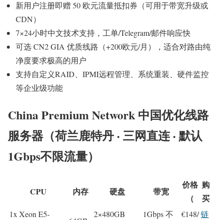
新用户注册即赠 50 欧元流量抵扣券（可用于带宽升级或
CDN）
7×24小时中文技术支持，工单/Telegram/邮件响应快
可选 CN2 GIA 优质线路（+200欧元/月），适合对路由纯
净度要求极高的用户
支持自定义RAID、IPMI远程管理、系统重装、硬件监控
等企业级功能
China Premium Network 中国优化线路
服务器（荷兰鹿特丹 · 三网直连 · 默认
1Gbps不限流量）
价格
购
CPU
内存
硬盘
带宽
（
买
1x Xeon E5-
2×480GB
1Gbps 不
€148/
链