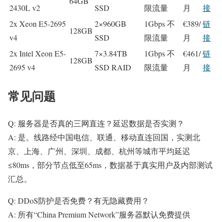
64GB
2430L v2
SSD
限流量
月
接
2x Xeon E5-2695
2×960GB
1Gbps 不
€389/
链
128GB
v4
SSD
限流量
月
接
2x Intel Xeon E5-
7×3.84TB
1Gbps 不
€461/
链
128GB
2695 v4
SSD RAID
限流量
月
接
常见问题
Q: 服务器是否真的三网直连？延迟数据是否实测？
A: 是。线路经中国电信、联通、移动直连回国，实测北
京、上海、广州、深圳、成都、杭州等城市平均延迟
≤80ms，部分节点低至65ms，数据基于真实用户及内部测试
汇总。
Q: DDoS防护是否免费？有无隐藏费用？
A: 所有“China Premium Network”服务器默认免费提供