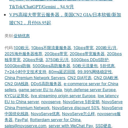
TikTok/ChatGPT/Gemini，$4.9/月
V.PS高端大带宽云服务器，美国CN2 GIA/日本软银/新加
坡CN2，月付€6.95起
类别:
促销优惠
代码:
100欧元
,
1Gbps不限流量服务器
,
1Gbps带宽
,
200欧元/月
,
2025海外服务器推荐
,
20Gbps带宽
,
20Gbps带宽服务器
,
20Gbps
独享带宽
,
2Gbps升级
,
3750欧元/月
,
500Gbps DDoS防护
,
500Gbps防御
,
500Gbps高防服务器
,
50欧元流量包
,
5折优惠
,
7×24小时中文技术支持
,
80ms延迟回国
,
99.99%网络稳定性
,
China Premium Network Servers
,
CN2 GIA可选
,
CN2 GIA欧洲
,
CN2 GIA线路
,
DDoS高防服务器
,
e-commerce server for China
sellers
,
game server EU to Asia
,
high defense server Europe
,
KYC认证简化
,
live streaming origin server Europe
,
low latency
EU to China server
,
novoserve
,
NovoServe 5折促销
,
NovoServe
China Premium Network
,
NovoServe discount 50%
,
NovoServe
中国优化线路
,
NovoServe优惠
,
NovoServe怎么样
,
novoserve服
务器
,
PayPal
,
Rotterdam server for China
,
sales@novoserve.com
,
server with WeChat Pay
,
SSD硬盘
,