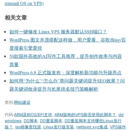
reinstall OS on VPS)
相关文章
如何一键修改 Linux VPS 服务器默认SSH端口？
WordPress 图文并茂搭配这样做，用户爱看、谷歌/Bing/百
度搜索引擎爱排
50款国外高效的AI写作工具推荐，提升创作效率与内容
质量
WordPress 6.8 正式版发布：深度解析新功能与升级亮点
如何用“为什么”“怎么办”类问题关键词提升SEO效果？问
题关键词收录提升与长尾排名技巧策略解析
类别:
网站建设
代码:
ARM及BIOS/EFI支持
,
ARM架构的VPS能否使用此脚本？
,
dd
windows
,
DD脚本
,
DD重装脚本
,
DD重装脚本支持哪些Linux发行
版？
,
iso镜像查找源
,
Linux发行版安装
,
netboot.xyz集成
,
VPS操作