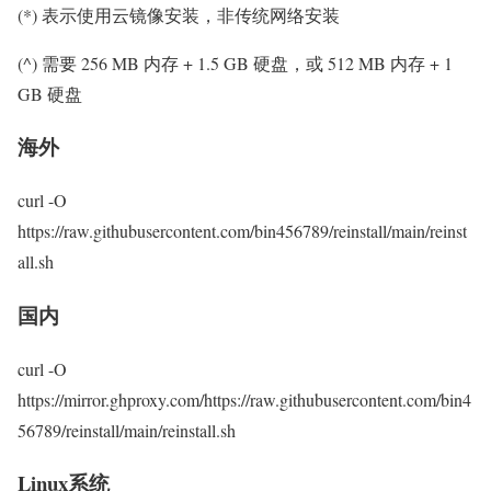
(*) 表示使用云镜像安装，非传统网络安装
(^) 需要 256 MB 内存 + 1.5 GB 硬盘，或 512 MB 内存 + 1
GB 硬盘
海外
curl -O
https://raw.githubusercontent.com/bin456789/reinstall/main/reinst
all.sh
国内
curl -O
https://mirror.ghproxy.com/https://raw.githubusercontent.com/bin4
56789/reinstall/main/reinstall.sh
Linux系统