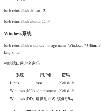
bash reinstall.sh debian 12
bash reinstall.sh ubuntu 22.04
Windows系统
bash reinstall.sh windows --image-name 'Windows 7 Ultimate' --
lang zh-cn
初始端口用户名密码
系统
用户名
密码
Linux
root
123@@@
Windows (ISO)
administrator
123@@@
Windows (DD)
镜像用户名
镜像密码