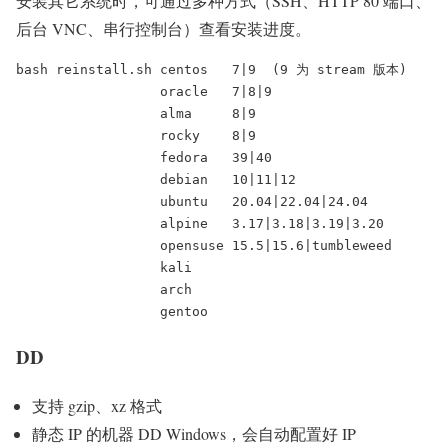
安装其它系统时，可通过多种方式（SSH、HTTP 80 端口、
后台 VNC、串行控制台）查看安装进度。
bash reinstall.sh centos   7|9  (9 为 stream 版本)

                  oracle   7|8|9

                  alma     8|9

                  rocky    8|9

                  fedora   39|40

                  debian   10|11|12

                  ubuntu   20.04|22.04|24.04

                  alpine   3.17|3.18|3.19|3.20

                  opensuse 15.5|15.6|tumbleweed

                  kali

                  arch

                  gentoo
DD
支持 gzip、xz 格式
静态 IP 的机器 DD Windows，会自动配置好 IP