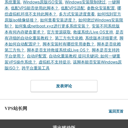
系统重装
,
Windows原版ISO安装
,
Windows安装限制绕过
,
一键脚
本
,
低配VPS能否使用此脚本？
,
低配VPS适配
,
参数化安装配置
,
哪
些虚拟机环境不支持此脚本？
,
多方式安装进度查看
,
如何找到官方
原版iso镜像链接？
,
如何查看安装进度？
,
如何绕过Windows安装限
制？
,
如何集成netboot.xyz进行更多系统安装？
,
安装不同系统版
本有何内存硬盘要求？
,
官方资源获取
,
救援系统/Live OS支持
,
是否
有详细的自动化重装教程？
,
第三方包无依赖
,
系统版本详细要求
,
脚
本如何自动配置IP？
,
脚本安装时有哪些常用参数？
,
脚本是否依赖
第三方包？
,
脚本是否支持救援系统或Live OS？
,
脚本是否支持跨
平台使用？
,
自动IP配置
,
自动化重装教程 ‌提问关键词‌: 如何一键重
装VPS操作系统？
,
虚拟机不支持提示
,
该脚本能否安装Windows原
版ISO？
,
跨平台重装工具
发表评论
VPS站长网
返回页首
退出移动版