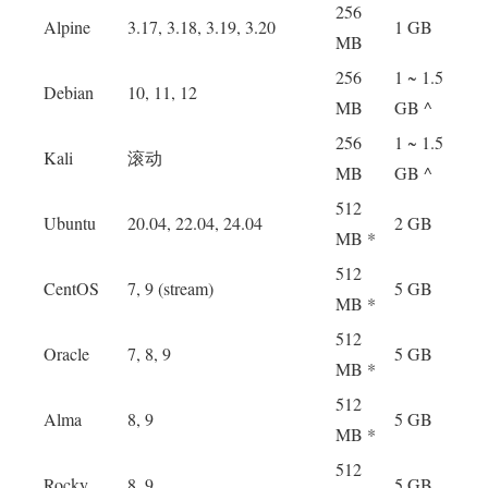
256
Alpine
3.17, 3.18, 3.19, 3.20
1 GB
MB
256
1 ~ 1.5
Debian
10, 11, 12
MB
GB ^
256
1 ~ 1.5
Kali
滚动
MB
GB ^
512
Ubuntu
20.04, 22.04, 24.04
2 GB
MB *
512
CentOS
7, 9 (stream)
5 GB
MB *
512
Oracle
7, 8, 9
5 GB
MB *
512
Alma
8, 9
5 GB
MB *
512
Rocky
8, 9
5 GB