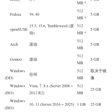
MB *
512
Fedora
39, 40
5 GB
MB *
15.5, 15.6, Tumbleweed (滚
512
openSUSE
5 GB
动)
MB *
512
Arch
滚动
5 GB
MB
512
Gentoo
滚动
5 GB
MB
Windows
512
取决于镜
任何
(DD)
MB
像
Windows
Vista, 7, 8.x (Server 2008 ~
512
25 GB
(ISO)
2012 R2)
MB
Windows
10, 11 (Server 2016 ~ 2025)
1 GB
25 GB
(ISO)