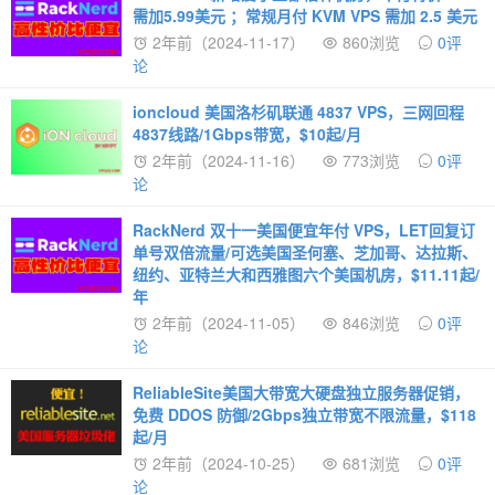
需加5.99美元 ；常规月付 KVM VPS 需加 2.5 美元
2年前（2024-11-17）
860浏览
0评
论
ioncloud 美国洛杉矶联通 4837 VPS，三网回程
4837线路/1Gbps带宽，$10起/月
2年前（2024-11-16）
773浏览
0评
论
RackNerd 双十一美国便宜年付 VPS，LET回复订
单号双倍流量/可选美国圣何塞、芝加哥、达拉斯、
纽约、亚特兰大和西雅图六个美国机房，$11.11起/
年
2年前（2024-11-05）
846浏览
0评
论
ReliableSite美国大带宽大硬盘独立服务器促销，
免费 DDOS 防御/2Gbps独立带宽不限流量，$118
起/月
2年前（2024-10-25）
681浏览
0评
论