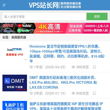
VPS站长网
标签：美国服务器
Hosteons 复活节促销美国便宜VPS八折优惠，
1Gbps-10Gbps带宽/可选美国洛杉矶、波特兰、
盐湖城、迈阿密、纽约、达拉斯等机房，$16.8起/
年
1年前（2025-04-23）
388浏览
DMIT 美国洛杉矶和香港三款优化线路补货，
LAX.Pro.MALIBU、HKG.Pro.VICTORIA 和
LAX.EB.CORONA
2年前（2025-01-15）
808浏览
丽萨主机新增美国西雅图双 ISP 原生住宅静态 IP
VPS，美国本土运营商原生静态IP解锁美国油管