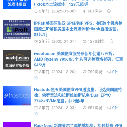
tiktok本土流媒体，129元起/月
2年前（2025-01-08）
661浏览
IPRaft美国原生双ISP住宅IP VPS，美国9个机房美
国原生IP解锁美国本土流媒体和tiktok直播运营，
$3起/月
2年前（2025-01-07）
1276浏览
iwebfusion 美国便宜服务器新年促销八五折，
AMD Ryzen9 7950X/5个IP/可选美西洛杉矶，低至
$45/月
2年前（2024-12-20）
790浏览
0评
论
Hostodo黑五美国便宜VPS送流量，可选美国底特
律、佛罗里达和拉斯维加斯机房/Dual EPYC
7742+NVMe硬盘，$12起/年
2年前（2024-12-03）
651浏览
0评
论
RackNerd 新增爱尔兰都柏林机房，年付特价 VPS