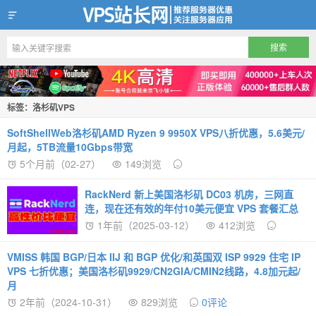
VPS站长网
标签：洛杉矶VPS
SoftShellWeb洛杉矶AMD Ryzen 9 9950X VPS八折优惠，5.6美元/
月起，5TB流量10Gbps带宽
5个月前（02-27）
149浏览
RackNerd 新上美国洛杉矶 DC03 机房，三网直
连，现在还有效的年付10美元便宜 VPS 套餐汇总
1年前（2025-03-12）
412浏览
VMISS 韩国 BGP/日本 IIJ 和 BGP 优化/和英国双 ISP 9929 住宅 IP
VPS 七折优惠；美国洛杉矶9929/CN2GIA/CMIN2线路，4.8加元起/
月
2年前（2024-10-31）
829浏览
0评论