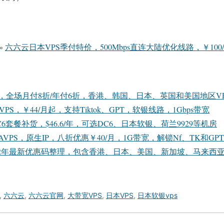
»
六六云日本VPS季付特价，500Mbps直连大陆优化线路，￥100
惠，全场月付8折/年付6折，香港、韩国、日本、英国和美国地区V
PS，￥44/月起，支持Tiktok、GPT，软银线路，1Gbps带宽
套餐补货，$46.6/年，可选DC6、日本软银、荷兰9929等机房
AVPS，原生IP，八折优惠￥40/月，1G带宽，解锁Nf、TK和GP
dGGC2022年最新优惠码整理，包含香港、日本、美国、新加坡、马来西
,
六六云
,
六六云官网
,
大带宽VPS
,
日本VPS
,
日本软银vps