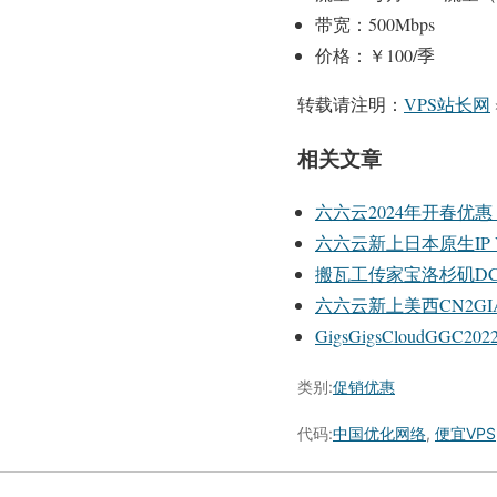
带宽：500Mbps
价格：￥100/季
转载请注明：
VPS站长网
相关文章
六六云2024年开春优
六六云新上日本原生IP V
搬瓦工传家宝洛杉矶DC6
六六云新上美西CN2GI
GigsGigsClou
类别:
促销优惠
代码:
中国优化网络
,
便宜VPS