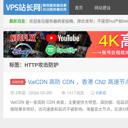
首页
网站建设
最新消息：
欢迎各位服务器商家投稿，择优发布；不接受hui产和hei产投稿
VPS站长网
标签：HTTP攻击防护
VaiCDN 高防 CDN ，香港 CN2
促销优惠
2年前（2024-03-28）
1317浏览
0评论
VaiCDN 是一家高防 CDN 商家，主要提供大带宽、高防御、低
御效果非常好，访问速度和延迟不被影响。海量亚太节点，近源分配