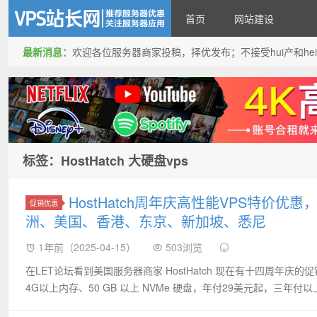
首页
网站建设
最新消息：
欢迎各位服务器商家投稿，择优发布；不接受hui产和hei产投稿
VPS站长网
标签：HostHatch 大硬盘vps
HostHatch周年庆高性能VPS特
促销优惠
洲、美国、香港、东京、新加坡、悉尼
1年前（2025-04-15）
503浏览
在LET论坛看到美国服务器商家 HostHatch 现在有十四周年
4G以上内存、50 GB 以上 NVMe 硬盘，年付29美元起，三年付