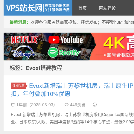
首页
网站建设
最新消息：
欢迎各位服务器商家投稿，择优发布；不接受hui产和hei产投稿
VPS站长网
标签：Evoxt搭建教程
Evoxt新增瑞士苏黎世机房，瑞士原生IP解
促销优惠
扣，年付叠加10%优惠‌
1年前（2025-03-03）
446浏览
Evoxt 新增瑞士苏黎世机房，瑞士苏黎世机房采用Cogentco国际线路
亚、日本东京/大阪、美国华盛顿/纽约等14个核心节点，最低2.99美元