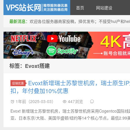
首页
网站建设
最新消息：
欢迎各位服务器商家投稿，择优发布；不接受hui产和hei产投稿
VPS站长网
标签：Evoxt搭建
Evoxt新增瑞士苏黎世机房，瑞士原生IP解
促销优惠
扣，年付叠加10%优惠‌
1年前（2025-03-03）
447浏览
Evoxt 新增瑞士苏黎世机房，瑞士苏黎世机房采用Cogentco国际线路
亚、日本东京/大阪、美国华盛顿/纽约等14个核心节点，最低2.99美元