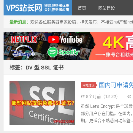
首页
网站建设
最新消息：
欢迎各位服务器商家投稿，择优发布；不接受hui产和hei产投稿
VPS站长网
标签：DV 型 SSL 证书
国内可申请免
网站建设
8个月前（12-22）
虽然 Let's Encrypt
部分用户存在门槛。在国内，多
期，更适合不熟悉自动续签..