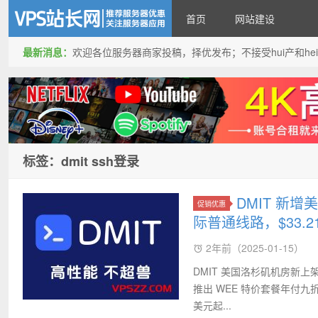
首页
网站建设
最新消息：
欢迎各位服务器商家投稿，择优发布；不接受hui产和hei产投稿
VPS站长网
标签：dmit ssh登录
DMIT 新增
促销优惠
际普通线路，$33.2
2年前（2025-01-15）
DMIT 美国洛杉矶机房新上架了
推出 WEE 特价套餐年付九折
美元起...