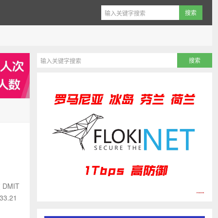
DMIT
3.21