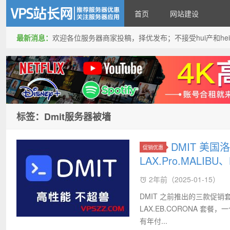
首页
网站建设
最新消息：
欢迎各位服务器商家投稿，择优发布；不接受hui产和hei产投稿
VPS站长网
标签：Dmit服务器被墙
DMIT 美
促销优惠
LAX.Pro.MALIBU、
2年前（2025-01-15）
DMIT 之前推出的三款促销套餐补货
LAX.EB.CORONA 套餐
有年付...