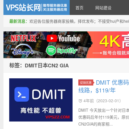
首页
网站建设
最新消息：
欢迎各位服务器商家投稿，择优发布；不接受hui产和hei产投稿
VPS站长网
标签：DMIT日本CN2 GIA
DMIT 优惠
促销优惠
线路，$119/年
4年前（2023-02-01）
DMIT 今天放出一个针对日本
优惠码后年付119美元，原价
CN2GIA的商家相...