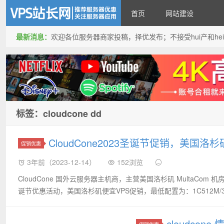
首页
网站建设
最新消息：
欢迎各位服务器商家投稿，择优发布；不接受hui产和hei产投稿
VPS站长网
标签：cloudcone dd
CloudCone2023圣诞节促销，美国洛杉
促销优惠
3年前（2023-12-14）
152浏览
CloudCone 国外云服务器主机商，主营美国洛杉矶 Mul­ta­C
诞节优惠活动，美国洛杉矶便宜VPS促销，最低配置为：1C512M/30 
cloudcon