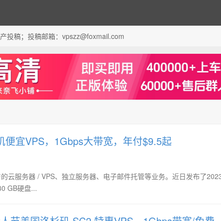
；投稿邮箱：vpszz@foxmail.com
矶便宜VPS，1Gbps大带宽，年付$9.5起
om 机房的云服务器 / VPS、独立服务器、电子邮件托管等业务。近日发布了202
GB硬盘...
e 情人节美国洛杉矶 SC2 特惠VPS，1Gbps带宽/免费