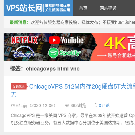
首页
网站建设
最新消息：
欢迎各位服务器商家投稿，择优发布；不接受hui产和hei产投稿
VPS站长网
标签：chicagovps html vnc
ChicagoVPS 512M内存20g硬盘5T大
促销优惠
刀
6年前（2020-12-06）
862浏览
0评论
ChicagoVPS 是一家美国 VPS 商家，最早在2009年就开始运营 Op
机及独立服务器业务。有五大数据中心分别位于美国达拉斯、纽约、亚