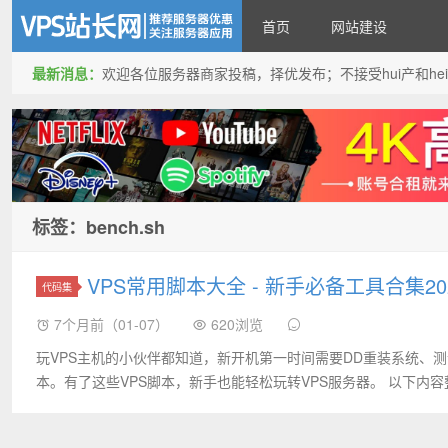
首页
网站建设
最新消息：
欢迎各位服务器商家投稿，择优发布；不接受hui产和hei产投稿
VPS站长网
标签：bench.sh
VPS常用脚本大全 - 新手必备工具合集20
代码集
7个月前（01-07）
620浏览
玩VPS主机的小伙伴都知道，新开机第一时间需要DD重装系统、测
本。有了这些VPS脚本，新手也能轻松玩转VPS服务器。 以下内容整理