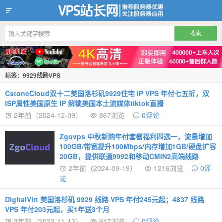
VPS站长网
标签：9929线路VPS
CstoneCloud双十二美国洛杉矶9929住宅 IP VPS 年付七五折，双
ISP属性美国原生 IP 解锁美国本土流媒体tiktok直播
2年前（2024-12-09）
867浏览
0评论
Zgovps 中秋新购年付套餐福利四选一，流量增加
100GB/带宽提升100Mbps/内存增加1GB/硬盘扩容
20GB，提供联通9992和移动CMIN2高端线路
2年前（2024-09-19）
1216浏览
0评
论
DigitalVirt 美国洛杉矶 9929 线路 VPS 年付245元起；4837 线路
VPS 年付203元起，买1年送3个月
3年前（2023-11-13）
917浏览
0评论