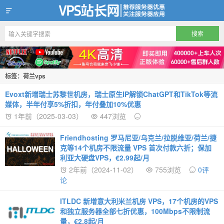
VPS站长网
标签：荷兰vps
Evoxt新增瑞士苏黎世机房，瑞士原生IP解锁ChatGPT和TikTok等流
媒体，半年付享5%折扣，年付叠加10%优惠‌
1年前（2025-03-03）
447浏览
Friendhosting 罗马尼亚/乌克兰/拉脱维亚/荷兰/捷
克等14个机房不限流量 VPS 首次付款六折；保加
利亚大硬盘VPS，€2.99起/月
2年前（2024-11-02）
755浏览
0评
论
ITLDC 新增意大利米兰机房 VPS，17个机房的VPS
和独立服务器全部七折优惠，100Mbps不限制流
量，€2.8起/月