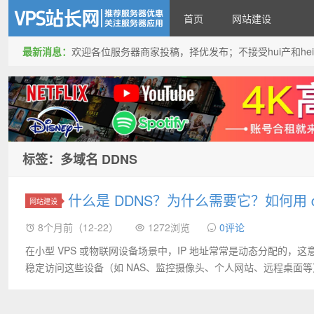
首页
网站建设
最新消息：
欢迎各位服务器商家投稿，择优发布；不接受hui产和hei产投稿
VPS站长网
标签：多域名 DDNS
什么是 DDNS？为什么需要它？如何用 dd
网站建设
8个月前（12-22）
1272浏览
0评论
在小型 VPS 或物联网设备场景中，IP 地址常常是动态分配的，
稳定访问这些设备（如 NAS、监控摄像头、个人网站、远程桌面等）