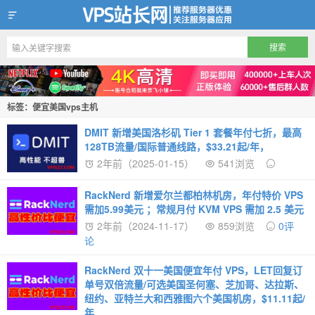
VPS站长网
标签：便宜美国vps主机
DMIT 新增美国洛杉矶 Tier 1 套餐年付七折，最高
128TB流量/国际普通线路，$33.21起/年，
2年前（2025-01-15）
541浏览
RackNerd 新增爱尔兰都柏林机房，年付特价 VPS
需加5.99美元 ；常规月付 KVM VPS 需加 2.5 美元
2年前（2024-11-17）
859浏览
0评
论
RackNerd 双十一美国便宜年付 VPS，LET回复订
单号双倍流量/可选美国圣何塞、芝加哥、达拉斯、
纽约、亚特兰大和西雅图六个美国机房，$11.11起/
年